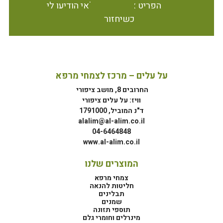
הפריט אינו זמין במלאי הודיעו לי
כשיחזור
על עלים – מרכז לצמחי מרפא
החרובים 8, מושב ציפורי
וויז: על עלים ציפורי
ד"נ המוביל, 1791000
alalim@al-alim.co.il
04-6464848
www.al-alim.co.il
המוצרים שלנו
צמחי מרפא
חליטות להנאה
תבלינים
שמנים
תוספי תזונה
מינרלים וחומרי גלם