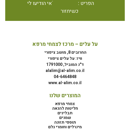
הפריט אינו זמין במלאי הודיעו לי
כשיחזור
על עלים – מרכז לצמחי מרפא
החרובים 8, מושב ציפורי
וויז: על עלים ציפורי
ד"נ המוביל, 1791000
alalim@al-alim.co.il
04-6464848
www.al-alim.co.il
המוצרים שלנו
צמחי מרפא
חליטות להנאה
תבלינים
שמנים
תוספי תזונה
מינרלים וחומרי גלם