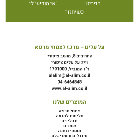
הפריט אינו זמין במלאי הודיעו לי
כשיחזור
על עלים – מרכז לצמחי מרפא
החרובים 8, מושב ציפורי
וויז: על עלים ציפורי
ד"נ המוביל, 1791000
alalim@al-alim.co.il
04-6464848
www.al-alim.co.il
המוצרים שלנו
צמחי מרפא
חליטות להנאה
תבלינים
שמנים
תוספי תזונה
מינרלים וחומרי גלם