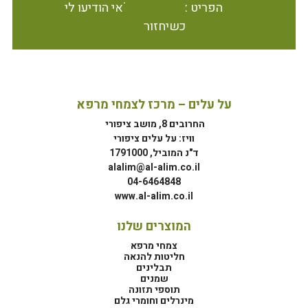
הפריט אינו זמין במלאי הודיעו לי
כשיחזור
על עלים – מרכז לצמחי מרפא
החרובים 8, מושב ציפורי
וויז: על עלים ציפורי
ד"נ המוביל, 1791000
alalim@al-alim.co.il
04-6464848
www.al-alim.co.il
המוצרים שלנו
צמחי מרפא
חליטות להנאה
תבלינים
שמנים
תוספי תזונה
מינרלים וחומרי גלם