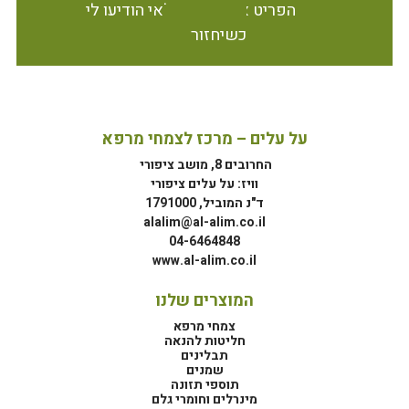
הפריט אינו זמין במלאי הודיעו לי
כשיחזור
על עלים – מרכז לצמחי מרפא
החרובים 8, מושב ציפורי
וויז: על עלים ציפורי
ד"נ המוביל, 1791000
alalim@al-alim.co.il
04-6464848
www.al-alim.co.il
המוצרים שלנו
צמחי מרפא
חליטות להנאה
תבלינים
שמנים
תוספי תזונה
מינרלים וחומרי גלם