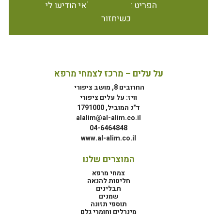
הפריט אינו זמין במלאי הודיעו לי
כשיחזור
על עלים – מרכז לצמחי מרפא
החרובים 8, מושב ציפורי
וויז: על עלים ציפורי
ד"נ המוביל, 1791000
alalim@al-alim.co.il
04-6464848
www.al-alim.co.il
המוצרים שלנו
צמחי מרפא
חליטות להנאה
תבלינים
שמנים
תוספי תזונה
מינרלים וחומרי גלם