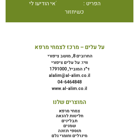
הפריט אינו זמין במלאי הודיעו לי
כשיחזור
על עלים – מרכז לצמחי מרפא
החרובים 8, מושב ציפורי
וויז: על עלים ציפורי
ד"נ המוביל, 1791000
alalim@al-alim.co.il
04-6464848
www.al-alim.co.il
המוצרים שלנו
צמחי מרפא
חליטות להנאה
תבלינים
שמנים
תוספי תזונה
מינרלים וחומרי גלם