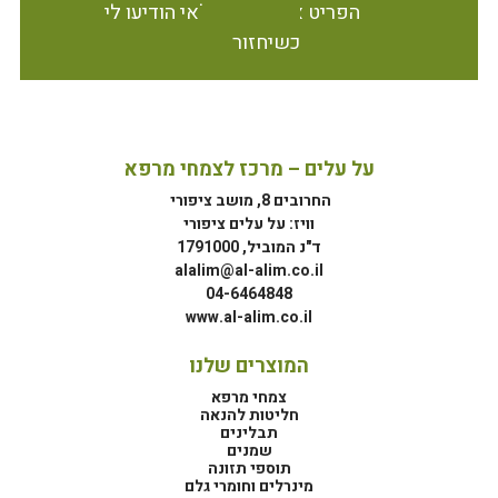
הפריט אינו זמין במלאי הודיעו לי
כשיחזור
על עלים – מרכז לצמחי מרפא
החרובים 8, מושב ציפורי
וויז: על עלים ציפורי
ד"נ המוביל, 1791000
alalim@al-alim.co.il
04-6464848
www.al-alim.co.il
המוצרים שלנו
צמחי מרפא
חליטות להנאה
תבלינים
שמנים
תוספי תזונה
מינרלים וחומרי גלם