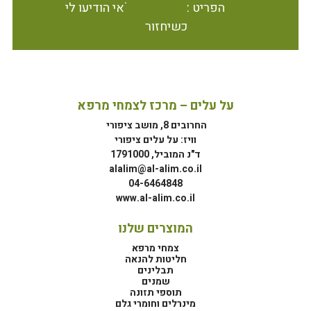
הפריט אינו זמין במלאי הודיעו לי
כשיחזור
על עלים – מרכז לצמחי מרפא
החרובים 8, מושב ציפורי
וויז: על עלים ציפורי
ד"נ המוביל, 1791000
alalim@al-alim.co.il
04-6464848
www.al-alim.co.il
המוצרים שלנו
צמחי מרפא
חליטות להנאה
תבלינים
שמנים
תוספי תזונה
מינרלים וחומרי גלם