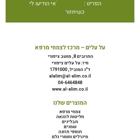
הפריט אינו זמין במלאי הודיעו לי
כשיחזור
על עלים – מרכז לצמחי מרפא
החרובים 8, מושב ציפורי
וויז: על עלים ציפורי
ד"נ המוביל, 1791000
alalim@al-alim.co.il
04-6464848
www.al-alim.co.il
המוצרים שלנו
צמחי מרפא
חליטות להנאה
תבלינים
שמנים
תוספי תזונה
מינרלים וחומרי גלם