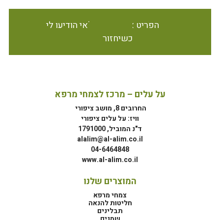
הפריט אינו זמין במלאי הודיעו לי
כשיחזור
על עלים – מרכז לצמחי מרפא
החרובים 8, מושב ציפורי
וויז: על עלים ציפורי
ד"נ המוביל, 1791000
alalim@al-alim.co.il
04-6464848
www.al-alim.co.il
המוצרים שלנו
צמחי מרפא
חליטות להנאה
תבלינים
שמנים