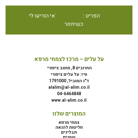
הפריט אינו זמין במלאי הודיעו לי
כשיחזור
על עלים – מרכז לצמחי מרפא
החרובים 8, מושב ציפורי
וויז: על עלים ציפורי
ד"נ המוביל, 1791000
alalim@al-alim.co.il
04-6464848
www.al-alim.co.il
המוצרים שלנו
צמחי מרפא
חליטות להנאה
תבלינים
שמנים