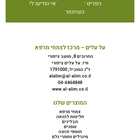
הפריט אינו זמין במלאי הודיעו לי
כשיחזור
על עלים – מרכז לצמחי מרפא
החרובים 8, מושב ציפורי
וויז: על עלים ציפורי
ד"נ המוביל, 1791000
alalim@al-alim.co.il
04-6464848
www.al-alim.co.il
המוצרים שלנו
צמחי מרפא
חליטות להנאה
תבלינים
שמנים
תוספי תזונה
מינרלים וחומרי גלם