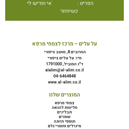
הפריט אינו זמין במלאי הודיעו לי
כשיחזור
על עלים – מרכז לצמחי מרפא
החרובים 8, מושב ציפורי
וויז: על עלים ציפורי
ד"נ המוביל, 1791000
alalim@al-alim.co.il
04-6464848
www.al-alim.co.il
המוצרים שלנו
צמחי מרפא
חליטות להנאה
תבלינים
שמנים
תוספי תזונה
מינרלים וחומרי גלם