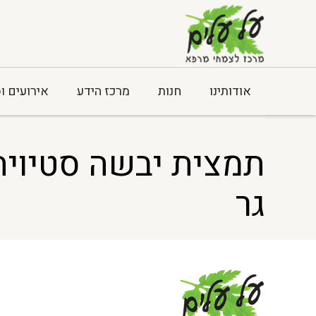
אודותינו
חנות
מרכז הידע
אירועים ו
Home
> תמצית יבשה סטיויה 40%+95% #6 לתוספי תזונה בלבד – 250 גר
גר