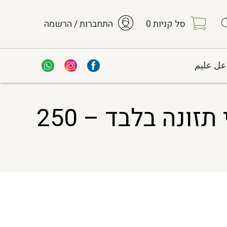
סל קניות
0
התחברות / הרשמה
عل عليم
תמצית יבשה סטיויה 40%+95% #6 לתוספי תזונה בלבד – 250