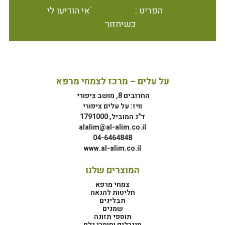
הפריט אינו זמין במלאי הודיעו לי
כשיחזור
על עלים – מרכז לצמחי מרפא
החרובים 8, מושב ציפורי
וויז: על עלים ציפורי
ד"נ המוביל, 1791000
alalim@al-alim.co.il
04-6464848
www.al-alim.co.il
המוצרים שלנו
צמחי מרפא
חליטות להנאה
תבלינים
שמנים
תוספי תזונה
מינרלים וחומרי גלם