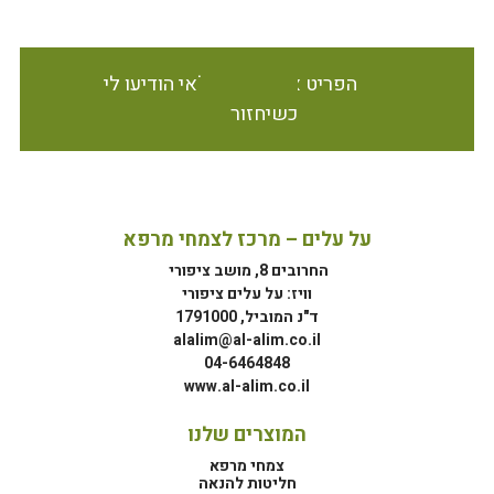
הפריט אינו זמין במלאי הודיעו לי
כשיחזור
על עלים – מרכז לצמחי מרפא
החרובים 8, מושב ציפורי
וויז: על עלים ציפורי
ד"נ המוביל, 1791000
alalim@al-alim.co.il
04-6464848
www.al-alim.co.il
המוצרים שלנו
צמחי מרפא
חליטות להנאה