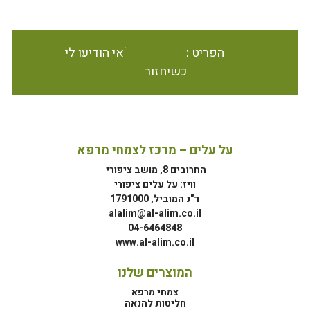
הפריט אינו זמין במלאי הודיעו לי
כשיחזור
על עלים – מרכז לצמחי מרפא
החרובים 8, מושב ציפורי
וויז: על עלים ציפורי
ד"נ המוביל, 1791000
alalim@al-alim.co.il
04-6464848
www.al-alim.co.il
המוצרים שלנו
צמחי מרפא
חליטות להנאה