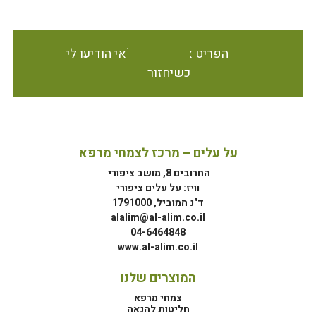
הפריט אינו זמין במלאי הודיעו לי
כשיחזור
על עלים – מרכז לצמחי מרפא
החרובים 8, מושב ציפורי
וויז: על עלים ציפורי
ד"נ המוביל, 1791000
alalim@al-alim.co.il
04-6464848
www.al-alim.co.il
המוצרים שלנו
צמחי מרפא
חליטות להנאה