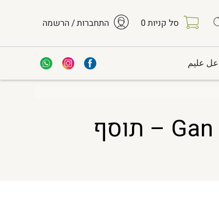
סל קניות
0
התחברות / הרשמה
عل عليم
תמצית יבשה Gan Cao Radix Glycyrrhizae HS – תוסף