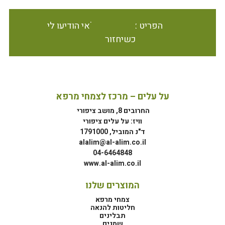
הפריט אינו זמין במלאי הודיעו לי
כשיחזור
על עלים – מרכז לצמחי מרפא
החרובים 8, מושב ציפורי
וויז: על עלים ציפורי
ד"נ המוביל, 1791000
alalim@al-alim.co.il
04-6464848
www.al-alim.co.il
המוצרים שלנו
צמחי מרפא
חליטות להנאה
תבלינים
שמנים