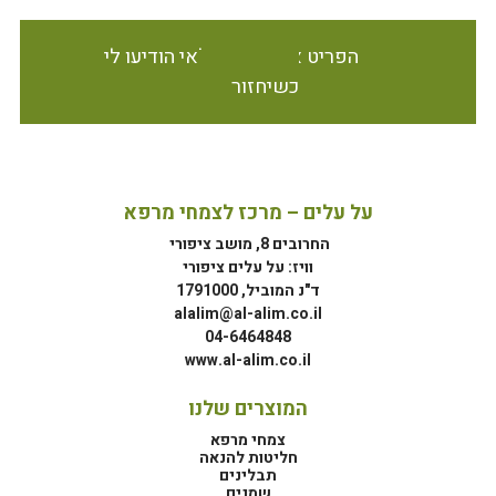
הפריט אינו זמין במלאי הודיעו לי
כשיחזור
על עלים – מרכז לצמחי מרפא
החרובים 8, מושב ציפורי
וויז: על עלים ציפורי
ד"נ המוביל, 1791000
alalim@al-alim.co.il
04-6464848
www.al-alim.co.il
המוצרים שלנו
צמחי מרפא
חליטות להנאה
תבלינים
שמנים