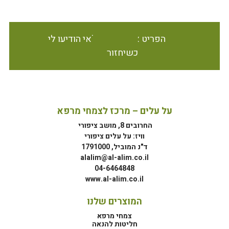
הפריט אינו זמין במלאי הודיעו לי
כשיחזור
על עלים – מרכז לצמחי מרפא
החרובים 8, מושב ציפורי
וויז: על עלים ציפורי
ד"נ המוביל, 1791000
alalim@al-alim.co.il
04-6464848
www.al-alim.co.il
המוצרים שלנו
צמחי מרפא
חליטות להנאה