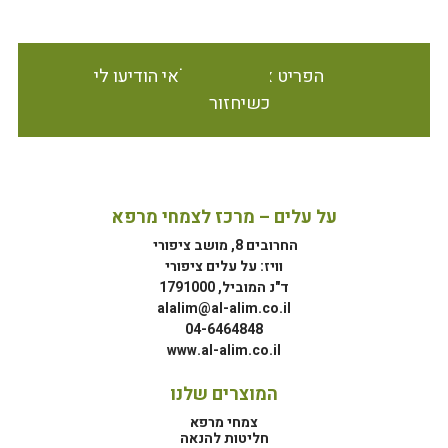
הפריט אינו זמין במלאי הודיעו לי
כשיחזור
על עלים – מרכז לצמחי מרפא
החרובים 8, מושב ציפורי
וויז: על עלים ציפורי
ד"נ המוביל, 1791000
alalim@al-alim.co.il
04-6464848
www.al-alim.co.il
המוצרים שלנו
צמחי מרפא
חליטות להנאה