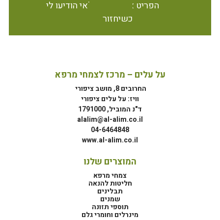
הפריט אינו זמין במלאי הודיעו לי
כשיחזור
על עלים – מרכז לצמחי מרפא
החרובים 8, מושב ציפורי
וויז: על עלים ציפורי
ד"נ המוביל, 1791000
alalim@al-alim.co.il
04-6464848
www.al-alim.co.il
המוצרים שלנו
צמחי מרפא
חליטות להנאה
תבלינים
שמנים
תוספי תזונה
מינרלים וחומרי גלם