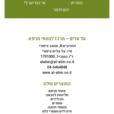
הפריט אינו זמין במלאי הודיעו לי
כשיחזור
על עלים – מרכז לצמחי מרפא
החרובים 8, מושב ציפורי
וויז: על עלים ציפורי
ד"נ המוביל, 1791000
alalim@al-alim.co.il
04-6464848
www.al-alim.co.il
המוצרים שלנו
צמחי מרפא
חליטות להנאה
תבלינים
שמנים
תוספי תזונה
מינרלים וחומרי גלם