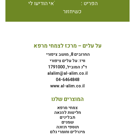
הפריט אינו זמין במלאי הודיעו לי
כשיחזור
על עלים – מרכז לצמחי מרפא
החרובים 8, מושב ציפורי
וויז: על עלים ציפורי
ד"נ המוביל, 1791000
alalim@al-alim.co.il
04-6464848
www.al-alim.co.il
המוצרים שלנו
צמחי מרפא
חליטות להנאה
תבלינים
שמנים
תוספי תזונה
מינרלים וחומרי גלם