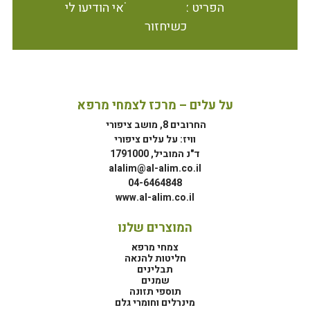
הפריט אינו זמין במלאי הודיעו לי
כשיחזור
על עלים – מרכז לצמחי מרפא
החרובים 8, מושב ציפורי
וויז: על עלים ציפורי
ד"נ המוביל, 1791000
alalim@al-alim.co.il
04-6464848
www.al-alim.co.il
המוצרים שלנו
צמחי מרפא
חליטות להנאה
תבלינים
שמנים
תוספי תזונה
מינרלים וחומרי גלם