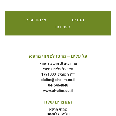
הפריט אינו זמין במלאי הודיעו לי
כשיחזור
על עלים – מרכז לצמחי מרפא
החרובים 8, מושב ציפורי
וויז: על עלים ציפורי
ד"נ המוביל, 1791000
alalim@al-alim.co.il
04-6464848
www.al-alim.co.il
המוצרים שלנו
צמחי מרפא
חליטות להנאה