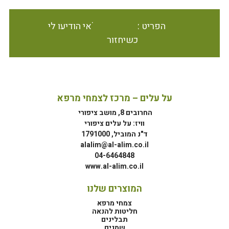
הפריט אינו זמין במלאי הודיעו לי
כשיחזור
על עלים – מרכז לצמחי מרפא
החרובים 8, מושב ציפורי
וויז: על עלים ציפורי
ד"נ המוביל, 1791000
alalim@al-alim.co.il
04-6464848
www.al-alim.co.il
המוצרים שלנו
צמחי מרפא
חליטות להנאה
תבלינים
שמנים