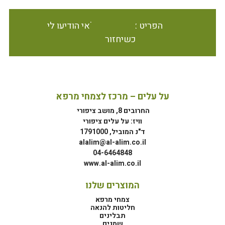
הפריט אינו זמין במלאי הודיעו לי
כשיחזור
על עלים – מרכז לצמחי מרפא
החרובים 8, מושב ציפורי
וויז: על עלים ציפורי
ד"נ המוביל, 1791000
alalim@al-alim.co.il
04-6464848
www.al-alim.co.il
המוצרים שלנו
צמחי מרפא
חליטות להנאה
תבלינים
שמנים