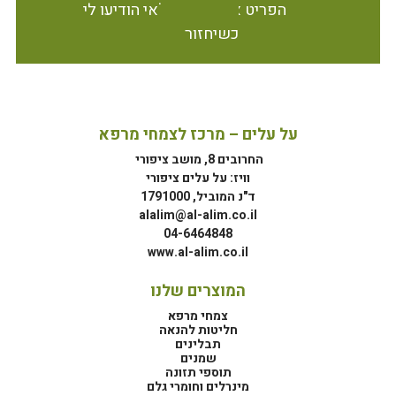
הפריט אינו זמין במלאי הודיעו לי
כשיחזור
על עלים – מרכז לצמחי מרפא
החרובים 8, מושב ציפורי
וויז: על עלים ציפורי
ד"נ המוביל, 1791000
alalim@al-alim.co.il
04-6464848
www.al-alim.co.il
המוצרים שלנו
צמחי מרפא
חליטות להנאה
תבלינים
שמנים
תוספי תזונה
מינרלים וחומרי גלם