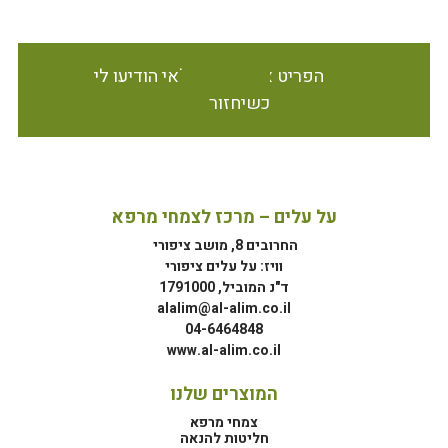
הפריט אינו זמין במלאי הודיעו לי
כשיחזור
על עלים – מרכז לצמחי מרפא
החרובים 8, מושב ציפורי
וויז: על עלים ציפורי
ד"נ המוביל, 1791000
alalim@al-alim.co.il
04-6464848
www.al-alim.co.il
המוצרים שלנו
צמחי מרפא
חליטות להנאה