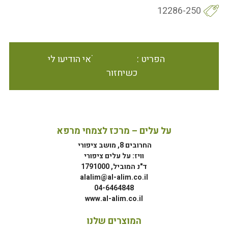
12286-250
הפריט אינו זמין במלאי הודיעו לי
כשיחזור
על עלים – מרכז לצמחי מרפא
החרובים 8, מושב ציפורי
וויז: על עלים ציפורי
ד"נ המוביל, 1791000
alalim@al-alim.co.il
04-6464848
www.al-alim.co.il
המוצרים שלנו