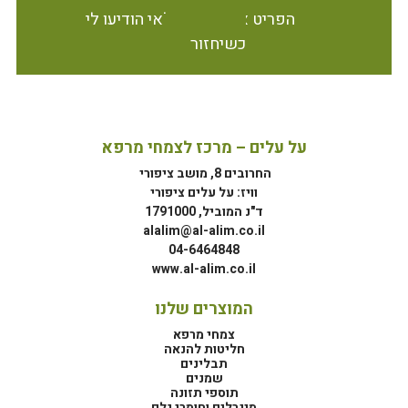
הפריט אינו זמין במלאי הודיעו לי
כשיחזור
על עלים – מרכז לצמחי מרפא
החרובים 8, מושב ציפורי
וויז: על עלים ציפורי
ד"נ המוביל, 1791000
alalim@al-alim.co.il
04-6464848
www.al-alim.co.il
המוצרים שלנו
צמחי מרפא
חליטות להנאה
תבלינים
שמנים
תוספי תזונה
מינרלים וחומרי גלם