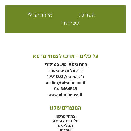
הפריט אינו זמין במלאי הודיעו לי
כשיחזור
על עלים – מרכז לצמחי מרפא
החרובים 8, מושב ציפורי
וויז: על עלים ציפורי
ד"נ המוביל, 1791000
alalim@al-alim.co.il
04-6464848
www.al-alim.co.il
המוצרים שלנו
צמחי מרפא
חליטות להנאה
תבלינים
שמנים