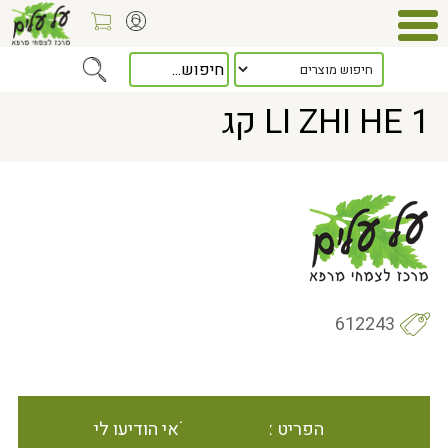
> LI ZHI HE 1 קג
Home
LI ZHI HE 1 קג
612243
הפריט אינו זמין במלאי הודיעו לי