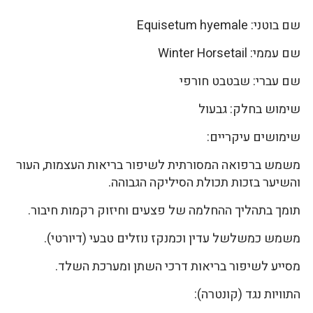
שם בוטני: Equisetum hyemale
שם עממי: Winter Horsetail
שם עברי: שבטבט חורפי
שימוש בחלק: גבעול
שימושים עיקריים:
משמש ברפואה המסורתית לשיפור בריאות העצמות, העור
והשיער בזכות תכולת הסיליקה הגבוהה.
תומך בתהליך ההחלמה של פצעים וחיזוק רקמות חיבור.
משמש כמשלשל עדין וכמנקז נוזלים טבעי (דיורטי).
מסייע לשיפור בריאות דרכי השתן ומערכת השלד.
התוויות נגד (קונטרה):