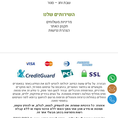
שבת וחג – סגור
השירותים שלנו
מדיניות משלוחים
תקנון האתר
הצהרת נגישות
הבהרה: על עלים עושה כמיטב יכולתה להגיש לכם את המידע באתר במאמרים
מקצועיים או בתיאור המוצרים, בהתבסס על שימוש מסורתי, ו/או מחקרים
מודרניים, נטורופתיה והרבליזם. נבהיר למען הסר ספק, כי מידע זה אינו מהווה
ואינו מחליף המלצה רפואית מוסמכת. על נשים בהיריון ומיניקות, ילדים, אנשים
החולים במחלות כרוניות והנוטלים תרופות מרשם להיוועץ ברופא לפני השימוש
בתוספי תזונה.
אזהרה: כל הזכויות שמורות. אין להעתיק, לצטט, לצלם, או להפיץ טקסט,
תמונות או מידע תוכן אחר מתוך האתר ללא אזכור מקורו או ללא קבלת
רשות מפורשת בכתב מבעלי אתר זה.