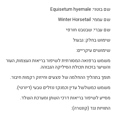
שם בוטני: Equisetum hyemale
שם עממי: Winter Horsetail
שם עברי: שבטבט חורפי
שימוש בחלק: גבעול
שימושים עיקריים:
משמש ברפואה המסורתית לשיפור בריאות העצמות, העור
והשיער בזכות תכולת הסיליקה הגבוהה.
תומך בתהליך ההחלמה של פצעים וחיזוק רקמות חיבור.
משמש כמשלשל עדין וכמנקז נוזלים טבעי (דיורטי).
מסייע לשיפור בריאות דרכי השתן ומערכת השלד.
התוויות נגד (קונטרה):