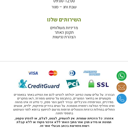
09:00-12:00
שבת וחג – סגור
השירותים שלנו
מדיניות משלוחים
תקנון האתר
הצהרת נגישות
הבהרה: על עלים עושה כמיטב יכולתה להגיש לכם את המידע באתר במאמרים
מקצועיים או בתיאור המוצרים, בהתבסס על שימוש מסורתי, ו/או מחקרים
מודרניים, נטורופתיה והרבליזם. נבהיר למען הסר ספק, כי מידע זה אינו מהווה
ואינו מחליף המלצה רפואית מוסמכת. על נשים בהיריון ומיניקות, ילדים, אנשים
החולים במחלות כרוניות והנוטלים תרופות מרשם להיוועץ ברופא לפני השימוש
בתוספי תזונה.
אזהרה: כל הזכויות שמורות. אין להעתיק, לצטט, לצלם, או להפיץ טקסט,
תמונות או מידע תוכן אחר מתוך האתר ללא אזכור מקורו או ללא קבלת
רשות מפורשת בכתב מבעלי אתר זה.