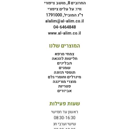
החרובים 8, מושב ציפורי
וויז: על עלים ציפורי
ד"נ המוביל, 1791000
alalim@al-alim.co.il
04-6464848
www.al-alim.co.il
המוצרים שלנו
צמחי מרפא
חליטות להנאה
תבלינים
שמנים
תוספי תזונה
מינרלים וחומרי גלם
מוצרי מורינגה
פטריות
אביזרים
שעות פעילות
ראשון עד חמישי
08:30-16:30
שישי וערבי חג