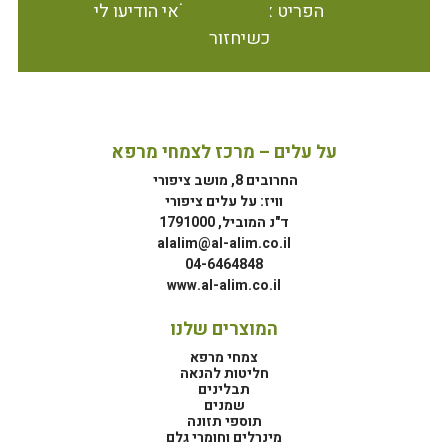
הפריט אינו זמין במלאי הודיעו לי
כשיחזור
על עלים – מרכז לצמחי מרפא
החרובים 8, מושב ציפורי
וויז: על עלים ציפורי
ד"נ המוביל, 1791000
alalim@al-alim.co.il
04-6464848
www.al-alim.co.il
המוצרים שלנו
צמחי מרפא
חליטות להנאה
תבלינים
שמנים
תוספי תזונה
מינרלים וחומרי גלם