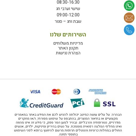
08:30-16:30
שישי וערבי חג
09:00-12:00
שבת וחג – סגור
השירותים שלנו
מדיניות משלוחים
תקנון האתר
הצהרת נגישות
הבהרה: על עלים עושה כמיטב יכולתה להגיש לכם את המידע באתר במאמרים
מקצועיים או בתיאור המוצרים, בהתבסס על שימוש מסורתי, ו/או מחקרים
מודרניים, נטורופתיה והרבליזם. נבהיר למען הסר ספק, כי מידע זה אינו מהווה
ואינו מחליף המלצה רפואית מוסמכת. על נשים בהיריון ומיניקות, ילדים, אנשים
החולים במחלות כרוניות והנוטלים תרופות מרשם להיוועץ ברופא לפני השימוש
בתוספי תזונה.