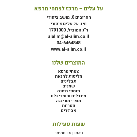
על עלים – מרכז לצמחי מרפא
החרובים 8, מושב ציפורי
וויז: על עלים ציפורי
ד"נ המוביל, 1791000
alalim@al-alim.co.il
04-6464848
www.al-alim.co.il
המוצרים שלנו
צמחי מרפא
חליטות להנאה
תבלינים
שמנים
תוספי תזונה
מינרלים וחומרי גלם
מוצרי מורינגה
פטריות
אביזרים
שעות פעילות
ראשון עד חמישי