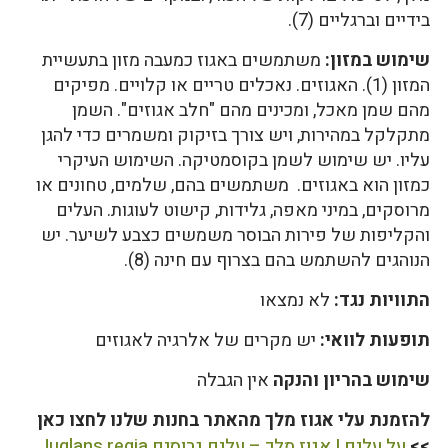
בידיים וברגליים (7).
שימוש במזון:
משתמשים באגוז כמעבה מזון בתעשיית
המזון (1). האגוזים. נאכלים טריים או קלויים. מפיקים
מהם שמן מאכל, ומכינים מהם "חלב אגוזים". השמן
מתקלקל במהירות, ויש צורך בזיקוק ומשמרים כדי להגן
עליו. יש שימוש לשמן בקוסמטיקה. השימוש העיקרי
כמזון הוא באגוזים. משתמשים בהם, שלמים, טחונים או
מרוסקים, במיני מאפה, גלידות, קישוט לעוגות. העלים
והקליפות של פירות הבוסר משמשים כצבע לשיער. יש
הנוהגים להשתמש בהם בצרוף עם חינה (8).
התוויות נגד:
לא נמצאו
תופעות לוואי:
יש מקרים של אלרגיה לאגוזים
שימוש בהריון והנקה
אין הגבלה
להזמנת עלי אגוז מלך מהאתר בחנות שלנו לחצו כאן
>>
על עלים | אגוז מלך – עלים גרוסים Juglans regia