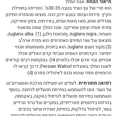
תיאור הצמח:
אגוז המלך
הוא פרי של עץ נשיר בגובה 30-35מ'. הפריחה בתחילת
הקיץ. פירות הבוסר בצבע ירוק כהה. מוצאו מהמזרח התיכון.
מגדלים אותו, מאז מאות שנים, באירופה, צפון אפריקה,
מזרח אסיה וצפון אמריקה. אגוז המלך שונה מהאגוז
השחור, Juglans nigra ןמהאגוז הלבן, Juglans alba (1).
מוצאם של שני המינים האחרונים הוא מזרח ארה"ב
(3).מקור השם Juglans הוא ביוונית, ומשמעותו אגוזי
יופיטר. הקדמונים האמינו שבימי קדם האלים אכלו
אגוזים, ובני אדם אכלו בלוטים I4). במקומות רבים קוראים
לאגוז המלך באנגלית Persian Walnut, כי כך קראו לו
הרומאים מפני שהוא נכנס לאיטליה מפרס (4).
רפואה מסורתית
: לעלים יש פעילות מרככת ואסטרינג'נט
על העור. נהגו להשתמש במירתח מהעלים לרחצה. בנוסף
השתמשו במירתח מהעלים לטיפול באקנה, באקסמה,
בהרפס בזיהומים פטרייתיים, במקרים של גרוד וגרויים
בעור, לטיפול בדלקות, בכוויות, נשירת שיער בכיבים
ובעודף הזעה.בנוסף השתמשו במירתח מהעלים להרחיק