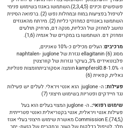
פשפשים וכינים (2,3,4,5).השתמשו באגוז בשימוש פנימי
לטיפול בפציעות במוח ובמחלות נפש (2). ברפואה הסינית
השתמשו באגוזים כמחזקי כליות (2). מירתח מהאגוזים
נחשב למחזק של הכליות, מנקה דם, מרחיק תולעים
ומחזק דם. השתמשו בו במקרים של אנמיה (1,6).
מרכיבים
: העלים מכילים כ-10% טאנינים,
מסוג ellagitanin (6) נגזרת של naphtalen- juglone
פלבונואידים 3%, בעיקר נגזרות של קוורצטין
ו- kampferol0.8-1.0% חומצה אסקורביתחומצות פנוליות,
גאלית, קפאית (6)
פעילות:
ה- juglone הוא אנטי ויראלי. לעלים יש פעילות
נגד חיידקים ופטריות בשימוש חיצוני (7)
שימוש רפואי:.
ה- juglone המצוי בעלים הוא בעל
פעילות אנטי ויראלית, אנטי בקטריאלית ואנטי פטרייתית
(,74,5).Commission E מאשרת שימוש חיצוני בעלי אגוז
מלך, לטיפול בדלקות של העור, ובמקרים של הזעת- יתר